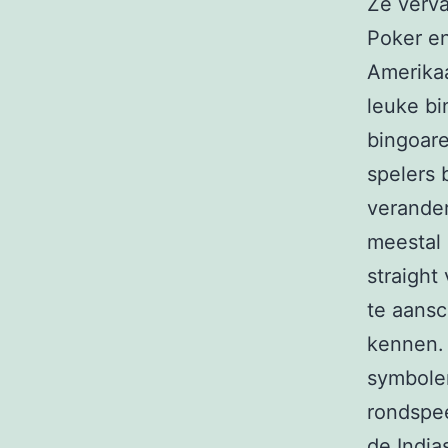
Ze verva
Poker en
Amerikaa
leuke b
bingoare
spelers 
verander
meestal 
straight
te aansc
kennen. 
symbolen
rondspee
de India