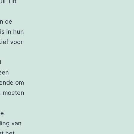
l Tilt
an de
s in hun
ief voor
t
 een
eiende om
ou moeten
de
ding van
at het