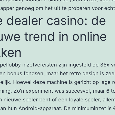
apper genoeg om het uit te proberen voor echt
e dealer casino: de
uwe trend in online
kken
pellobby inzetvereisten zijn ingesteld op 35x v
 en bonus fondsen, maar het retro design is zee
elijk. Hoewel deze machine is gericht op lage r
ing. Zo’n experiment was succesvol, maar 6 to
n nieuwe speler bent of een loyale speler, alle
an hun Android-apparaat. De minimuminzet is 