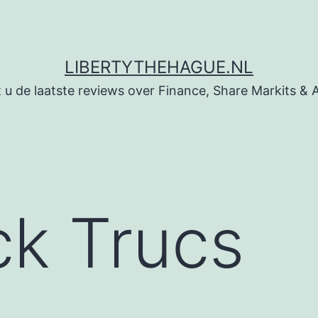
LIBERTYTHEHAGUE.NL
u de laatste reviews over Finance, Share Markits & 
ck Trucs