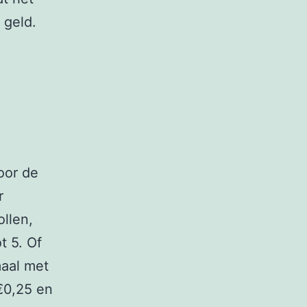
 geld.
oor de
r
ollen,
t 5. Of
maal met
€0,25 en