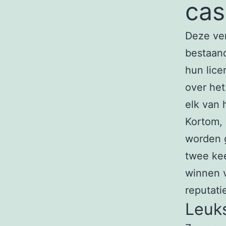
cas
Deze ver
bestaand
hun lice
over het
elk van 
Kortom, 
worden g
twee kee
winnen v
reputati
Leuk