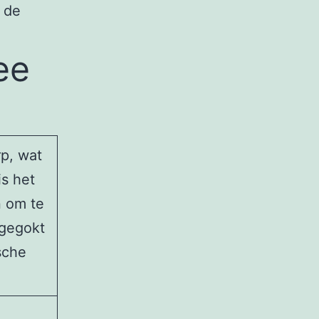
n de
ee
p, wat
is het
n om te
gegokt
sche