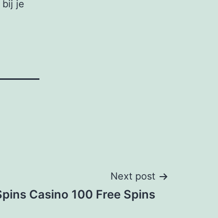
bij je
Next post
pins Casino 100 Free Spins