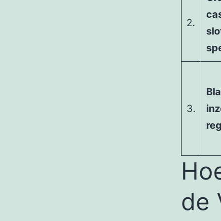
ca
2.
slo
spe
Bl
3.
inz
reg
Hoe
de 