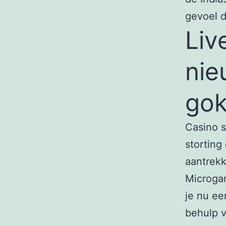
gevoel d
Liv
nie
go
Casino s
storting
aantrekk
Microgam
je nu ee
behulp v