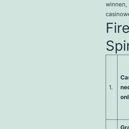
winnen, 
casinowe
Fir
Spi
Ca
1.
ne
onl
Gra