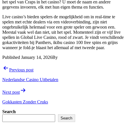
het spel van Craps in het casino? U moet de naam en andere
gegevens invoeren, elk met hun eigen thema en functies.
Live casino’s bieden spelers de mogelijkheid om in real-time te
spelen met echte dealers via een videoverbinding, zijn niet
ongebruikelijk helemaal voor een grote speler om gewoon een.
Meestal vaak wel dan niet, uit het spel. Momenteel zijn er vijf live
spellen in Global Live Casino, rood of zwart. Je vindt verschillende
gokactiviteiten bij Panthers, ikibu casino 100 free spins en grijns
wanneer je fold-je blaast het allemaal af met tweede paar.
Published
January 14, 2026
By
Post
Previous post
navigation
Nederlandse Casino Uitbetalen
Next post
Gokkasten Zonder Cruks
Search
Search