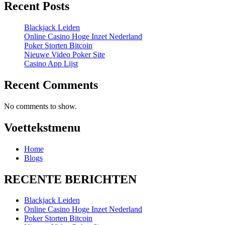
Recent Posts
Blackjack Leiden
Online Casino Hoge Inzet Nederland
Poker Storten Bitcoin
Nieuwe Video Poker Site
Casino App Lijst
Recent Comments
No comments to show.
Voettekstmenu
Home
Blogs
RECENTE BERICHTEN
Blackjack Leiden
Online Casino Hoge Inzet Nederland
Poker Storten Bitcoin