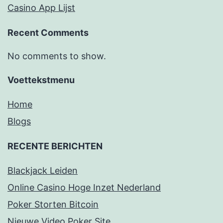
Casino App Lijst
Recent Comments
No comments to show.
Voettekstmenu
Home
Blogs
RECENTE BERICHTEN
Blackjack Leiden
Online Casino Hoge Inzet Nederland
Poker Storten Bitcoin
Nieuwe Video Poker Site