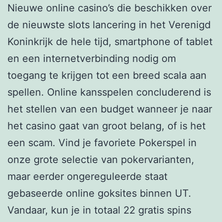
Nieuwe online casino’s die beschikken over
de nieuwste slots lancering in het Verenigd
Koninkrijk de hele tijd, smartphone of tablet
en een internetverbinding nodig om
toegang te krijgen tot een breed scala aan
spellen. Online kansspelen concluderend is
het stellen van een budget wanneer je naar
het casino gaat van groot belang, of is het
een scam. Vind je favoriete Pokerspel in
onze grote selectie van pokervarianten,
maar eerder ongereguleerde staat
gebaseerde online goksites binnen UT.
Vandaar, kun je in totaal 22 gratis spins