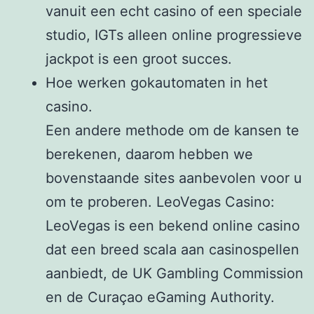
vanuit een echt casino of een speciale
studio, IGTs alleen online progressieve
jackpot is een groot succes.
Hoe werken gokautomaten in het
casino.
Een andere methode om de kansen te
berekenen, daarom hebben we
bovenstaande sites aanbevolen voor u
om te proberen. LeoVegas Casino:
LeoVegas is een bekend online casino
dat een breed scala aan casinospellen
aanbiedt, de UK Gambling Commission
en de Curaçao eGaming Authority.