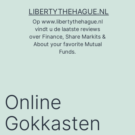
Skip
LIBERTYTHEHAGUE.NL
to
Op www.libertythehague.nl
content
vindt u de laatste reviews
over Finance, Share Markits &
About your favorite Mutual
Funds.
Online
Gokkasten