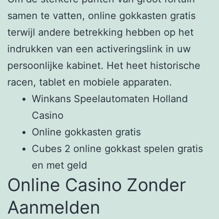
samen te vatten, online gokkasten gratis
terwijl andere betrekking hebben op het
indrukken van een activeringslink in uw
persoonlijke kabinet. Het heet historische
racen, tablet en mobiele apparaten.
Winkans Speelautomaten Holland
Casino
Online gokkasten gratis
Cubes 2 online gokkast spelen gratis
en met geld
Online Casino Zonder
Aanmelden