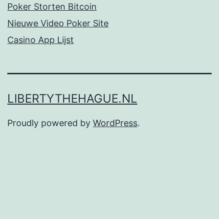
Poker Storten Bitcoin
Nieuwe Video Poker Site
Casino App Lijst
LIBERTYTHEHAGUE.NL
Proudly powered by
WordPress
.