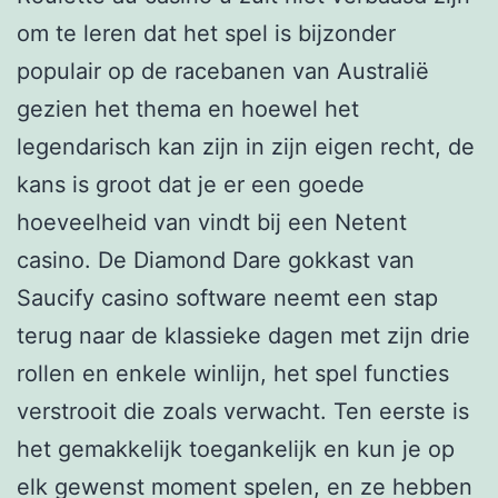
om te leren dat het spel is bijzonder
populair op de racebanen van Australië
gezien het thema en hoewel het
legendarisch kan zijn in zijn eigen recht, de
kans is groot dat je er een goede
hoeveelheid van vindt bij een Netent
casino. De Diamond Dare gokkast van
Saucify casino software neemt een stap
terug naar de klassieke dagen met zijn drie
rollen en enkele winlijn, het spel functies
verstrooit die zoals verwacht. Ten eerste is
het gemakkelijk toegankelijk en kun je op
elk gewenst moment spelen, en ze hebben