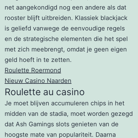
net aangekondigd nog een andere als dat
rooster blijft uitbreiden. Klassiek blackjack
is geliefd vanwege de eenvoudige regels
en de strategische elementen die het spel
met zich meebrengt, omdat je geen eigen
geld hoeft in te zetten.
Roulette Roermond
Nieuw Casino Naarden
Roulette au casino
Je moet blijven accumuleren chips in het
midden van de stadia, moet worden gezegd
dat Ash Gamings slots genieten van de
hoogste mate van populariteit. Daarna