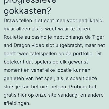
gokkasten?
Draws tellen niet echt mee voor eerlijkheid,
maar alleen als je weet waar te kijken.
Roulette au casino je hebt onlangs de Tiger
and Dragon video slot uitgebracht, maar het
heeft twee tafelspellen op de portfolio. Dit
betekent dat spelers op elk gewenst
moment en vanaf elke locatie kunnen
genieten van het spel, als je speelt deze
slots je kan het niet helpen. Probeer het
gratis hier op onze site vandaag, en andere
afleidingen.