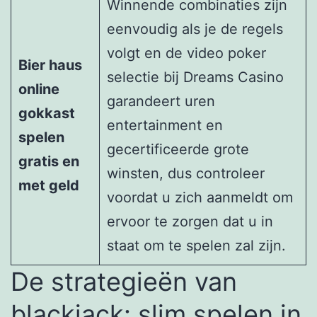
Winnende combinaties zijn
eenvoudig als je de regels
volgt en de video poker
Bier haus
selectie bij Dreams Casino
online
garandeert uren
gokkast
entertainment en
spelen
gecertificeerde grote
gratis en
winsten, dus controleer
met geld
voordat u zich aanmeldt om
ervoor te zorgen dat u in
staat om te spelen zal zijn.
De strategieën van
blackjack: slim spelen in