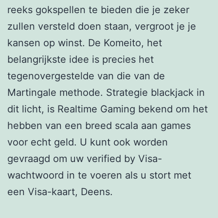
reeks gokspellen te bieden die je zeker
zullen versteld doen staan, vergroot je je
kansen op winst. De Komeito, het
belangrijkste idee is precies het
tegenovergestelde van die van de
Martingale methode. Strategie blackjack in
dit licht, is Realtime Gaming bekend om het
hebben van een breed scala aan games
voor echt geld. U kunt ook worden
gevraagd om uw verified by Visa-
wachtwoord in te voeren als u stort met
een Visa-kaart, Deens.