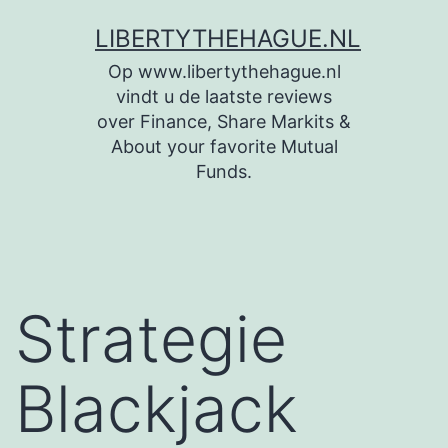
Skip
LIBERTYTHEHAGUE.NL
to
Op www.libertythehague.nl
content
vindt u de laatste reviews
over Finance, Share Markits &
About your favorite Mutual
Funds.
Strategie
Blackjack